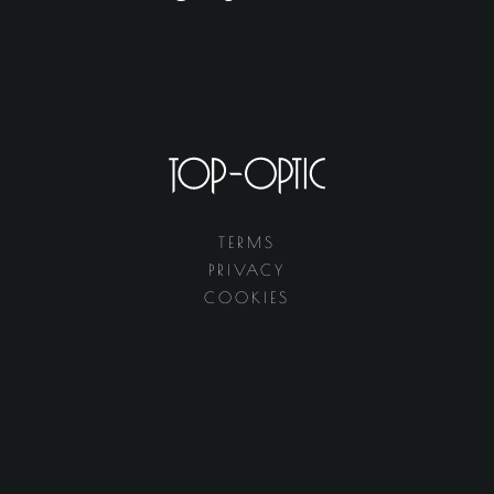
TERMS
PRIVACY
COOKIES
web hosting by
wedo-solutions.lu