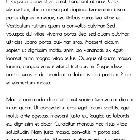
tristique a placerat sit amet, hendrerit at ante. Cras
elementum, libero consequat dapibus fermentum, ipsum
purus dignissim neque, nec finibus purus leo vitae est.
Vestibulum rutrum quam a convallis pulvinar. Sed
volutpat dui vitae viverra porta. Sed sed quam pulvinar,
ultricies libero porta, pulvinar eros. Praesent dictum,
sapien ut dignissim mattis, enim leo venenatis ex, eget
laoreet nunc magna vitae tellus. Quisque aliquam massa
lacinia, congue eros eleifend, tristique mi. Suspendisse
auctor eros in dui tincidunt, at lobortis orci pretium. Proin
et elementum massa.
Mauris commodo dolor sit amet sapien fermentum dictum
in ac quam. Ut consectetur eros eget ipsum sagittis, eget
mollis ante egestas. Praesent justo ex, feugiat ac lobortis
eu, dignissim et dolor. Curabitur rhoncus nec risus vitae
sollicitudin. Nam justo massa, convallis in porta sed,
cursus semper justo. Aliquam in dictum mi, vel ultrices